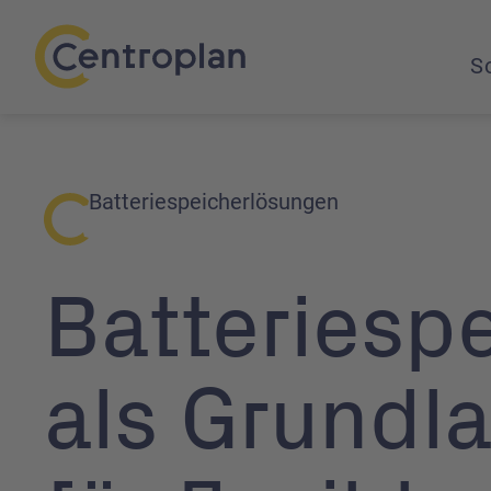
So
Batteriespeicherlösungen
Batterie­sp
als Grundl