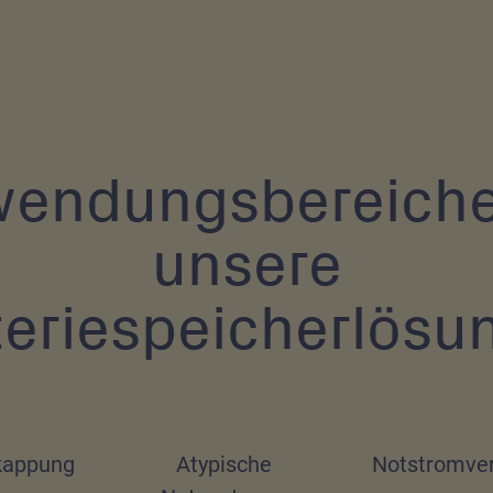
endungsbereiche
unsere
teriespeicherlösu
kappung
Atypische
Notstromve