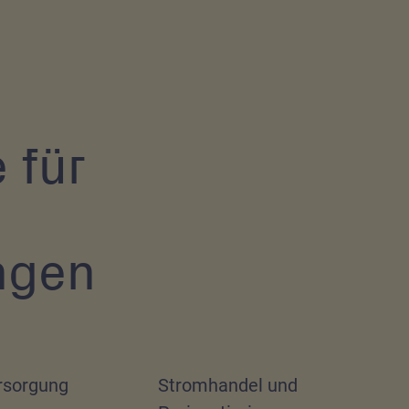
 für
ngen
rsorgung
Stromhandel und