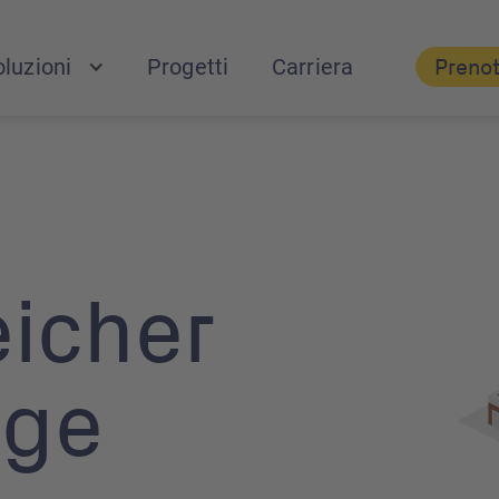
luzioni
Progetti
Carriera
Preno
eicher
age