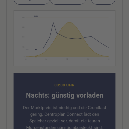
03:00
600
450
300
150
0
00
06
12
18
24
03:00 UHR
Nachts: günstig vorladen
Der Marktpreis ist niedrig und die Grundlast
gering. Centroplan Connect lädt den
Speicher gezielt vor, damit die teuren
Morgenstunden günstig abgedeckt sind.