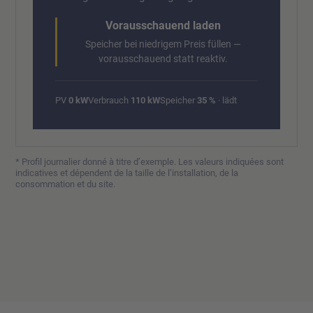
Vorausschauend laden
Speicher bei niedrigem Preis füllen —
vorausschauend statt reaktiv.
PV
0 kW
Verbrauch
110 kW
Speicher
35 %
· lädt
* Profil journalier donné à titre d’exemple. Les valeurs indiquées sont
indicatives et dépendent de la taille de l’installation, de la
consommation et du site.